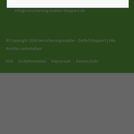
0721 9414821
info@versicherungsmakler-kloppert.de
© Copyright 2026 Versicherungsmakler - Detlef Kloppert | Alle
Rechte vorbehalten.
ESG
Erstinformation
Impressum
Datenschutz