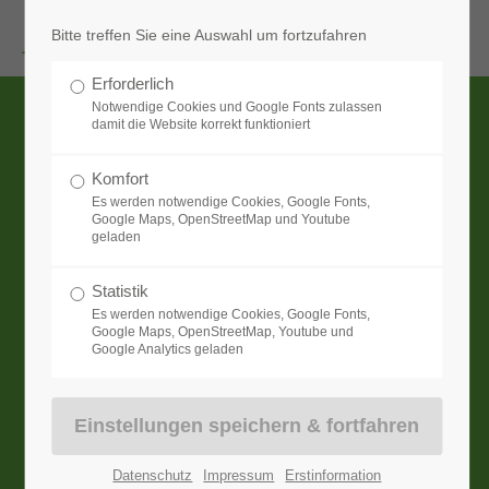
Menu
Bitte treffen Sie eine Auswahl um fortzufahren
Erforderlich
Notwendige Cookies und Google Fonts zulassen
damit die Website korrekt funktioniert
Komfort
Ihr unabhängiger Versicherungsmakler mit maßgeschneiderter
Es werden notwendige Cookies, Google Fonts,
Google Maps, OpenStreetMap und Youtube
Beratung für Privat- und Firmenkunden aus Karlsruhe.
geladen
Statistik
Detlef Kloppert
Es werden notwendige Cookies, Google Fonts,
Versicherungsmakler
Google Maps, OpenStreetMap, Youtube und
Postfach 41 05 02
Google Analytics geladen
76205 Karlsruhe
0721 9414820
0172 7601138
Datenschutz
Impressum
Erstinformation