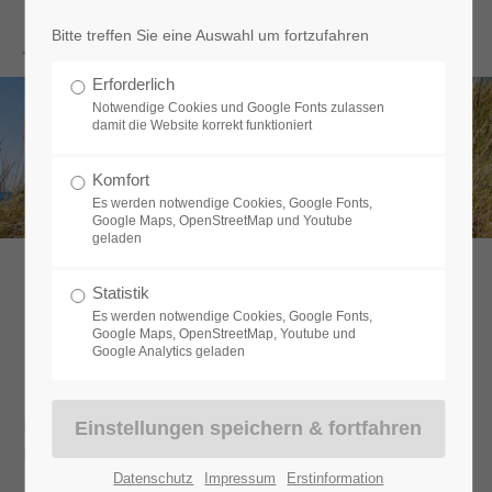
Menu
Bitte treffen Sie eine Auswahl um fortzufahren
Erforderlich
Notwendige Cookies und Google Fonts zulassen
damit die Website korrekt funktioniert
ALTERSVORSORGE
Komfort
Es werden notwendige Cookies, Google Fonts,
Google Maps, OpenStreetMap und Youtube
geladen
Statistik
Es werden notwendige Cookies, Google Fonts,
Riester-Rente
Google Maps, OpenStreetMap, Youtube und
Google Analytics geladen
Die Riester-Rente wurde 2002 im Zuge der Reform der gesetzlichen
Rentenversicherung eingeführt. Damit die Rentenversicherung auch
Datenschutz
Impressum
Erstinformation
noch für jüngere Generationen bezahlbar ist, beschloss die