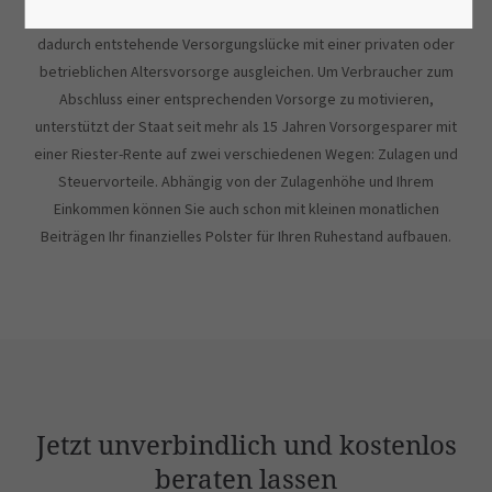
Regierung das Rentenniveau zu senken. Seitdem müssen Sie die
dadurch entstehende Versorgungslücke mit einer privaten oder
betrieblichen Altersvorsorge ausgleichen. Um Verbraucher zum
Abschluss einer entsprechenden Vorsorge zu motivieren,
unterstützt der Staat seit mehr als 15 Jahren Vorsorgesparer mit
einer Riester-Rente auf zwei verschiedenen Wegen: Zulagen und
Steuervorteile. Abhängig von der Zulagenhöhe und Ihrem
Einkommen können Sie auch schon mit kleinen monatlichen
Beiträgen Ihr finanzielles Polster für Ihren Ruhestand aufbauen.
Jetzt unverbindlich und kostenlos
beraten lassen