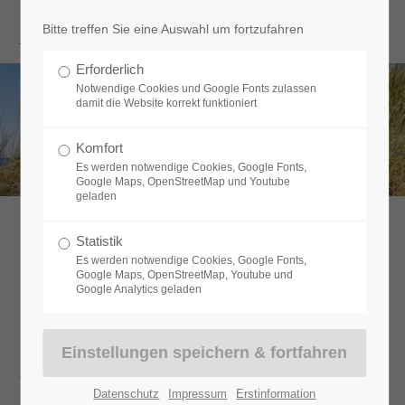
Menu
Bitte treffen Sie eine Auswahl um fortzufahren
Erforderlich
Notwendige Cookies und Google Fonts zulassen
damit die Website korrekt funktioniert
GESUNDHEIT
Komfort
Es werden notwendige Cookies, Google Fonts,
Google Maps, OpenStreetMap und Youtube
geladen
Statistik
Es werden notwendige Cookies, Google Fonts,
Pflegezusatzversicherung
Google Maps, OpenStreetMap, Youtube und
Google Analytics geladen
Die gesetzliche Pflegeversicherung genügt oft nicht. Den Rest
zahlen Sie oder Angehörige! Jeder kann zum Pflegefall werden - Sie
Datenschutz
Impressum
Erstinformation
selbst oder Ihre Angehörigen: durch einen Unfall, aufgrund von