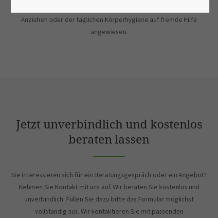
Krankheiten oder altersbedingt. Plötzlich sind Sie beim Kochen,
Anziehen oder der täglichen Körperhygiene auf fremde Hilfe
angewiesen.
Jetzt unverbindlich und kostenlos
beraten lassen
Sie interessieren sich für ein Beratungsgespräch oder ein Angebot?
Nehmen Sie Kontakt mit uns auf. Wir beraten Sie kostenlos und
unverbindlich. Füllen Sie dazu bitte das Formular möglichst
vollständig aus. Wir kontaktieren Sie mit passenden