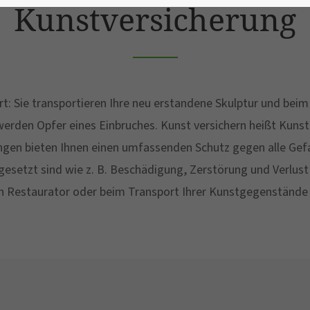
Kunstversicherung
ert: Sie transportieren Ihre neu erstandene Skulptur und beim 
erden Opfer eines Einbruches. Kunst versichern heißt Kunst
ngen bieten Ihnen einen umfassenden Schutz gegen alle Gefa
setzt sind wie z. B. Beschädigung, Zerstörung und Verlust
n Restaurator oder beim Transport Ihrer Kunstgegenstände