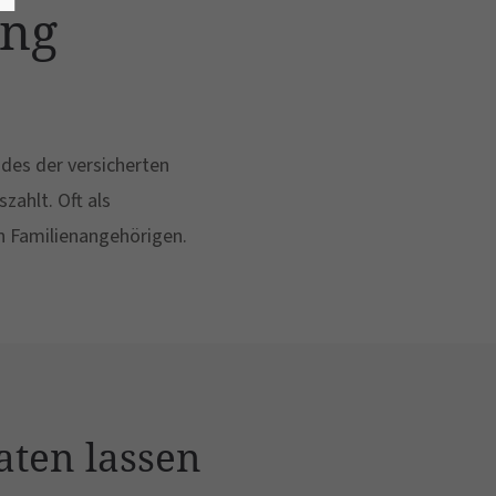
ung
odes der versicherten
ahlt. Oft als
on Familienangehörigen.
aten lassen