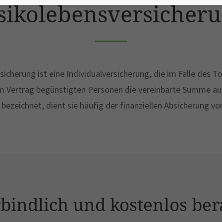
sikolebensversicher
sicherung ist eine Individualversicherung, die im Falle des T
m Vertrag begünstigten Personen die vereinbarte Summe ausz
bezeichnet, dient sie häufig der finanziellen Absicherung v
rbindlich und kostenlos ber