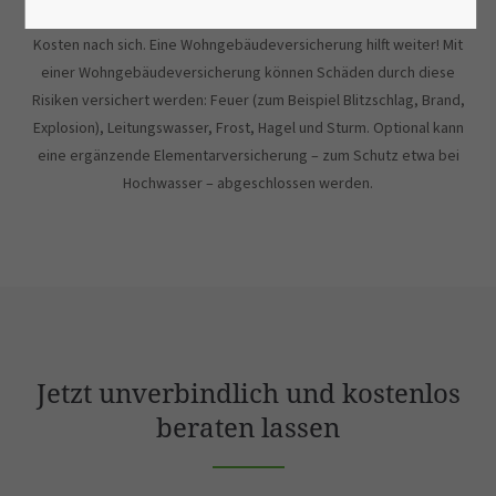
Gebäude beschädigt oder sogar gänzlich zerstört, zieht dies hohe
Kosten nach sich. Eine Wohngebäudeversicherung hilft weiter! Mit
einer Wohngebäudeversicherung können Schäden durch diese
Risiken versichert werden: Feuer (zum Beispiel Blitzschlag, Brand,
Explosion), Leitungswasser, Frost, Hagel und Sturm. Optional kann
eine ergänzende Elementarversicherung – zum Schutz etwa bei
Hochwasser – abgeschlossen werden.
Jetzt unverbindlich und kostenlos
beraten lassen