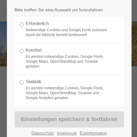
Menu
Bitte treffen Sie eine Auswahl um fortzufahren
Erforderlich
Notwendige Cookies und Google Fonts zulassen
damit die Website korrekt funktioniert
HAUS, WOHNEN & LEBEN
Komfort
Es werden notwendige Cookies, Google Fonts,
Google Maps, OpenStreetMap und Youtube
geladen
Statistik
Es werden notwendige Cookies, Google Fonts,
Wohngebäudeversicherung
Google Maps, OpenStreetMap, Youtube und
Google Analytics geladen
Den Traum vom eigenen Zuhause haben viele Menschen. Die
eigenen vier Wände sind jedoch einigen Gefahren ausgesetzt und
Datenschutz
Impressum
Erstinformation
sollten daher umfassend abgesichert werden. Denn wird das