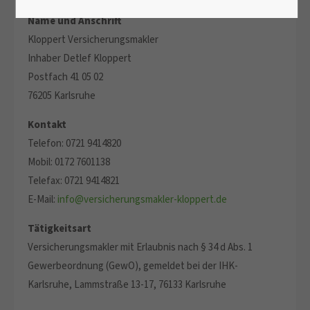
Name und Anschrift
Kloppert Versicherungsmakler
Inhaber Detlef Kloppert
Postfach 41 05 02
76205 Karlsruhe
Kontakt
Telefon: 0721 9414820
Mobil: 0172 7601138
Telefax: 0721 9414821
E-Mail:
info@versicherungsmakler-kloppert.de
Tätigkeitsart
Versicherungsmakler mit Erlaubnis nach § 34 d Abs. 1
Gewerbeordnung (GewO), gemeldet bei der IHK-
Karlsruhe, Lammstraße 13-17, 76133 Karlsruhe