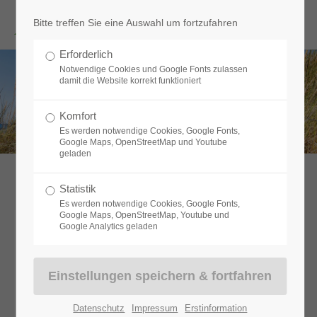
Menu
Bitte treffen Sie eine Auswahl um fortzufahren
Erforderlich
Notwendige Cookies und Google Fonts zulassen
damit die Website korrekt funktioniert
BAUHERRENHAFTPFLICHT
Komfort
Es werden notwendige Cookies, Google Fonts,
Google Maps, OpenStreetMap und Youtube
geladen
Statistik
Es werden notwendige Cookies, Google Fonts,
Google Maps, OpenStreetMap, Youtube und
Google Analytics geladen
Erstinformation gem. §15
Versicherungsvermittlerordnung
Kundeninformation zur Erfüllung der gesetzlichen
Informationspflicht
Datenschutz
Impressum
Erstinformation